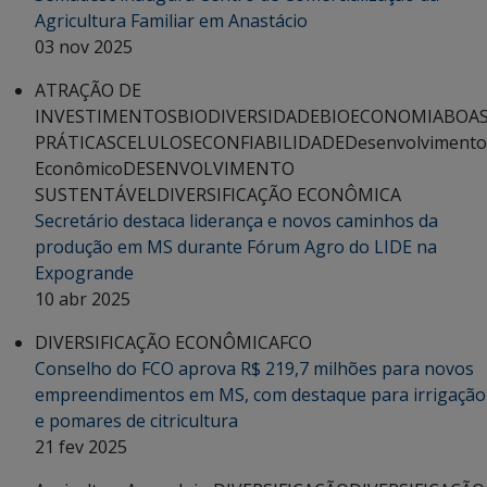
Agricultura Familiar em Anastácio
03 nov 2025
ATRAÇÃO DE
INVESTIMENTOS
BIODIVERSIDADE
BIOECONOMIA
BOA
PRÁTICAS
CELULOSE
CONFIABILIDADE
Desenvolvimento
Econômico
DESENVOLVIMENTO
SUSTENTÁVEL
DIVERSIFICAÇÃO ECONÔMICA
Secretário destaca liderança e novos caminhos da
produção em MS durante Fórum Agro do LIDE na
Expogrande
10 abr 2025
DIVERSIFICAÇÃO ECONÔMICA
FCO
Conselho do FCO aprova R$ 219,7 milhões para novos
empreendimentos em MS, com destaque para irrigação
e pomares de citricultura
21 fev 2025