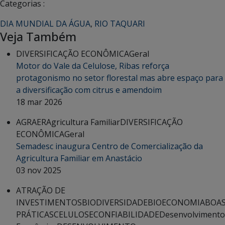
Categorias :
DIA MUNDIAL DA ÁGUA
,
RIO TAQUARI
Veja Também
DIVERSIFICAÇÃO ECONÔMICA
Geral
Motor do Vale da Celulose, Ribas reforça
protagonismo no setor florestal mas abre espaço para
a diversificação com citrus e amendoim
18 mar 2026
AGRAER
Agricultura Familiar
DIVERSIFICAÇÃO
ECONÔMICA
Geral
Semadesc inaugura Centro de Comercialização da
Agricultura Familiar em Anastácio
03 nov 2025
ATRAÇÃO DE
INVESTIMENTOS
BIODIVERSIDADE
BIOECONOMIA
BOA
PRÁTICAS
CELULOSE
CONFIABILIDADE
Desenvolvimento