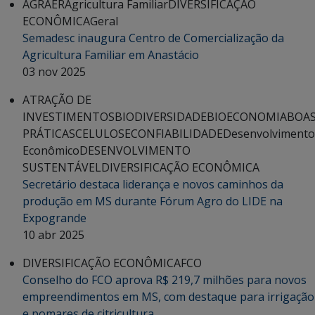
AGRAER
Agricultura Familiar
DIVERSIFICAÇÃO
ECONÔMICA
Geral
Semadesc inaugura Centro de Comercialização da
Agricultura Familiar em Anastácio
03 nov 2025
ATRAÇÃO DE
INVESTIMENTOS
BIODIVERSIDADE
BIOECONOMIA
BOA
PRÁTICAS
CELULOSE
CONFIABILIDADE
Desenvolvimento
Econômico
DESENVOLVIMENTO
SUSTENTÁVEL
DIVERSIFICAÇÃO ECONÔMICA
Secretário destaca liderança e novos caminhos da
produção em MS durante Fórum Agro do LIDE na
Expogrande
10 abr 2025
DIVERSIFICAÇÃO ECONÔMICA
FCO
Conselho do FCO aprova R$ 219,7 milhões para novos
empreendimentos em MS, com destaque para irrigação
e pomares de citricultura