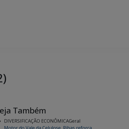
2)
eja Também
DIVERSIFICAÇÃO ECONÔMICA
Geral
Motor do Vale da Celulose, Ribas reforça