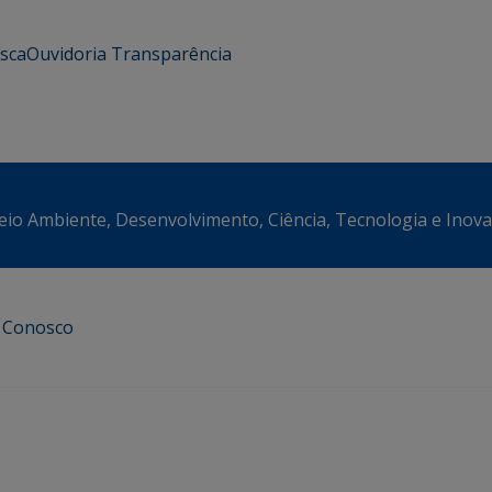
usca
Ouvidoria
Transparência
eio Ambiente, Desenvolvimento, Ciência, Tecnologia e Inov
e Conosco