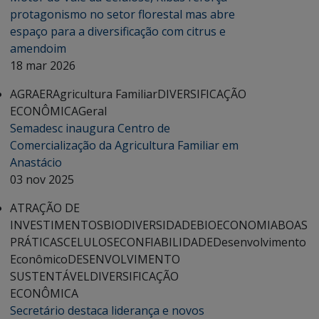
protagonismo no setor florestal mas abre
espaço para a diversificação com citrus e
amendoim
18 mar 2026
AGRAER
Agricultura Familiar
DIVERSIFICAÇÃO
ECONÔMICA
Geral
Semadesc inaugura Centro de
Comercialização da Agricultura Familiar em
Anastácio
03 nov 2025
ATRAÇÃO DE
INVESTIMENTOS
BIODIVERSIDADE
BIOECONOMIA
BOAS
PRÁTICAS
CELULOSE
CONFIABILIDADE
Desenvolvimento
Econômico
DESENVOLVIMENTO
SUSTENTÁVEL
DIVERSIFICAÇÃO
ECONÔMICA
Secretário destaca liderança e novos