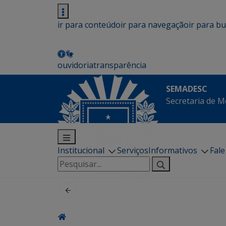
ir para conteúdo
ir para navegação
ir para b
ouvidoria
transparência
SEMADESC
Secretaria de M
Institucional
Serviços
Informativos
Fal
Pesquisar
por: