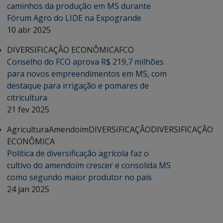
caminhos da produção em MS durante
Fórum Agro do LIDE na Expogrande
10 abr 2025
DIVERSIFICAÇÃO ECONÔMICA
FCO
Conselho do FCO aprova R$ 219,7 milhões
para novos empreendimentos em MS, com
destaque para irrigação e pomares de
citricultura
21 fev 2025
Agricultura
Amendoim
DIVERSIFICAÇÃO
DIVERSIFICAÇÃO
ECONÔMICA
Política de diversificação agrícola faz o
cultivo do amendoim crescer e consolida MS
como segundo maior produtor no país
24 jan 2025