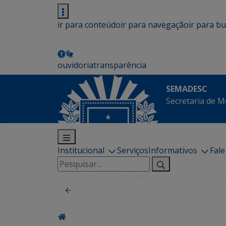
ir para conteúdo
ir para navegação
ir para b
ouvidoria
transparência
SEMADESC
Secretaria de M
Institucional
Serviços
Informativos
Fal
Pesquisar
por: