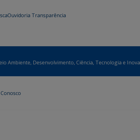
usca
Ouvidoria
Transparência
eio Ambiente, Desenvolvimento, Ciência, Tecnologia e Inov
e Conosco