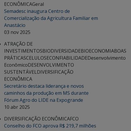
ECONÔMICA
Geral
Semadesc inaugura Centro de
Comercialização da Agricultura Familiar em
Anastácio
03 nov 2025
ATRAÇÃO DE
INVESTIMENTOS
BIODIVERSIDADE
BIOECONOMIA
BOAS
PRÁTICAS
CELULOSE
CONFIABILIDADE
Desenvolvimento
Econômico
DESENVOLVIMENTO
SUSTENTÁVEL
DIVERSIFICAÇÃO
ECONÔMICA
Secretário destaca liderança e novos
caminhos da produção em MS durante
Fórum Agro do LIDE na Expogrande
10 abr 2025
DIVERSIFICAÇÃO ECONÔMICA
FCO
Conselho do FCO aprova R$ 219,7 milhões