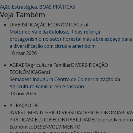
Ação Estratégica
,
BOAS PRÁTICAS
Veja Também
DIVERSIFICAÇÃO ECONÔMICA
Geral
Motor do Vale da Celulose, Ribas reforça
protagonismo no setor florestal mas abre espaço para
a diversificação com citrus e amendoim
18 mar 2026
AGRAER
Agricultura Familiar
DIVERSIFICAÇÃO
ECONÔMICA
Geral
Semadesc inaugura Centro de Comercialização da
Agricultura Familiar em Anastácio
03 nov 2025
ATRAÇÃO DE
INVESTIMENTOS
BIODIVERSIDADE
BIOECONOMIA
BOA
PRÁTICAS
CELULOSE
CONFIABILIDADE
Desenvolvimento
Econômico
DESENVOLVIMENTO