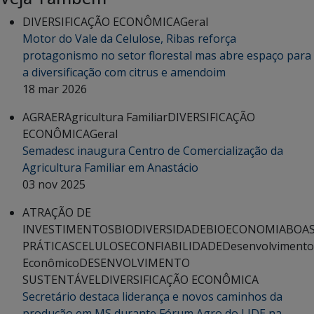
DIVERSIFICAÇÃO ECONÔMICA
Geral
Motor do Vale da Celulose, Ribas reforça
protagonismo no setor florestal mas abre espaço para
a diversificação com citrus e amendoim
18 mar 2026
AGRAER
Agricultura Familiar
DIVERSIFICAÇÃO
ECONÔMICA
Geral
Semadesc inaugura Centro de Comercialização da
Agricultura Familiar em Anastácio
03 nov 2025
ATRAÇÃO DE
INVESTIMENTOS
BIODIVERSIDADE
BIOECONOMIA
BOA
PRÁTICAS
CELULOSE
CONFIABILIDADE
Desenvolvimento
Econômico
DESENVOLVIMENTO
SUSTENTÁVEL
DIVERSIFICAÇÃO ECONÔMICA
Secretário destaca liderança e novos caminhos da
produção em MS durante Fórum Agro do LIDE na