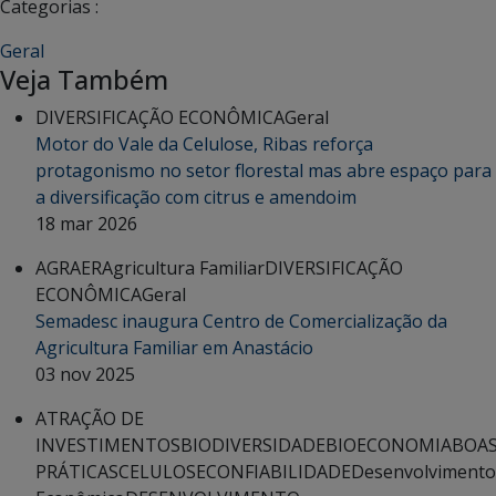
Categorias :
Geral
Veja Também
DIVERSIFICAÇÃO ECONÔMICA
Geral
Motor do Vale da Celulose, Ribas reforça
protagonismo no setor florestal mas abre espaço para
a diversificação com citrus e amendoim
18 mar 2026
AGRAER
Agricultura Familiar
DIVERSIFICAÇÃO
ECONÔMICA
Geral
Semadesc inaugura Centro de Comercialização da
Agricultura Familiar em Anastácio
03 nov 2025
ATRAÇÃO DE
INVESTIMENTOS
BIODIVERSIDADE
BIOECONOMIA
BOA
PRÁTICAS
CELULOSE
CONFIABILIDADE
Desenvolvimento