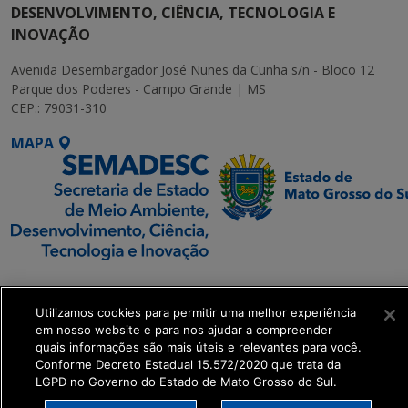
DESENVOLVIMENTO, CIÊNCIA, TECNOLOGIA E
INOVAÇÃO
Avenida Desembargador José Nunes da Cunha s/n - Bloco 12
Parque dos Poderes - Campo Grande | MS
CEP.: 79031-310
MAPA
SETDIG | Secretaria-
Executiva de
Utilizamos cookies para permitir uma melhor experiência
Transformação Digital
em nosso website e para nos ajudar a compreender
quais informações são mais úteis e relevantes para você.
Conforme Decreto Estadual 15.572/2020 que trata da
get_footer();
LGPD no Governo do Estado de Mato Grosso do Sul.