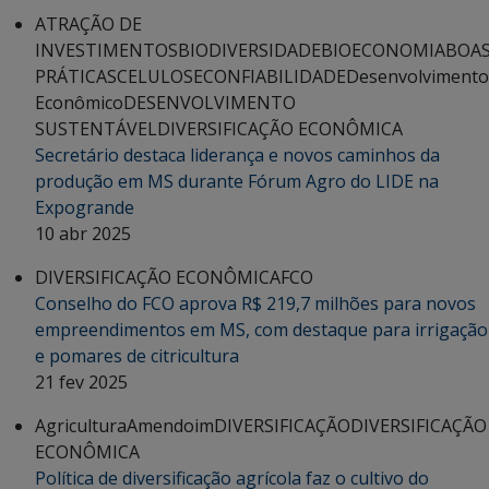
ATRAÇÃO DE
INVESTIMENTOS
BIODIVERSIDADE
BIOECONOMIA
BOA
PRÁTICAS
CELULOSE
CONFIABILIDADE
Desenvolvimento
Econômico
DESENVOLVIMENTO
SUSTENTÁVEL
DIVERSIFICAÇÃO ECONÔMICA
Secretário destaca liderança e novos caminhos da
produção em MS durante Fórum Agro do LIDE na
Expogrande
10 abr 2025
DIVERSIFICAÇÃO ECONÔMICA
FCO
Conselho do FCO aprova R$ 219,7 milhões para novos
empreendimentos em MS, com destaque para irrigação
e pomares de citricultura
21 fev 2025
Agricultura
Amendoim
DIVERSIFICAÇÃO
DIVERSIFICAÇÃO
ECONÔMICA
Política de diversificação agrícola faz o cultivo do