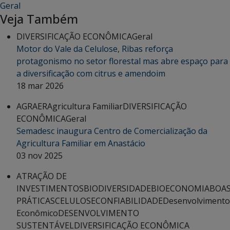
Geral
Veja Também
DIVERSIFICAÇÃO ECONÔMICA
Geral
Motor do Vale da Celulose, Ribas reforça
protagonismo no setor florestal mas abre espaço para
a diversificação com citrus e amendoim
18 mar 2026
AGRAER
Agricultura Familiar
DIVERSIFICAÇÃO
ECONÔMICA
Geral
Semadesc inaugura Centro de Comercialização da
Agricultura Familiar em Anastácio
03 nov 2025
ATRAÇÃO DE
INVESTIMENTOS
BIODIVERSIDADE
BIOECONOMIA
BOA
PRÁTICAS
CELULOSE
CONFIABILIDADE
Desenvolvimento
Econômico
DESENVOLVIMENTO
SUSTENTÁVEL
DIVERSIFICAÇÃO ECONÔMICA