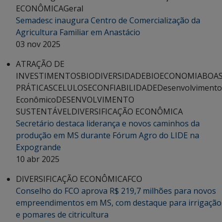
ECONÔMICA
Geral
Semadesc inaugura Centro de Comercialização da
Agricultura Familiar em Anastácio
03 nov 2025
ATRAÇÃO DE
INVESTIMENTOS
BIODIVERSIDADE
BIOECONOMIA
BOA
PRÁTICAS
CELULOSE
CONFIABILIDADE
Desenvolvimento
Econômico
DESENVOLVIMENTO
SUSTENTÁVEL
DIVERSIFICAÇÃO ECONÔMICA
Secretário destaca liderança e novos caminhos da
produção em MS durante Fórum Agro do LIDE na
Expogrande
10 abr 2025
DIVERSIFICAÇÃO ECONÔMICA
FCO
Conselho do FCO aprova R$ 219,7 milhões para novos
empreendimentos em MS, com destaque para irrigação
e pomares de citricultura