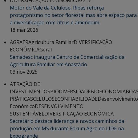
DIVERSIFICAÇÃO ECONÔMICA
Geral
Motor do Vale da Celulose, Ribas reforça
protagonismo no setor florestal mas abre espaço para
a diversificação com citrus e amendoim
18 mar 2026
AGRAER
Agricultura Familiar
DIVERSIFICAÇÃO
ECONÔMICA
Geral
Semadesc inaugura Centro de Comercialização da
Agricultura Familiar em Anastácio
03 nov 2025
ATRAÇÃO DE
INVESTIMENTOS
BIODIVERSIDADE
BIOECONOMIA
BOA
PRÁTICAS
CELULOSE
CONFIABILIDADE
Desenvolvimento
Econômico
DESENVOLVIMENTO
SUSTENTÁVEL
DIVERSIFICAÇÃO ECONÔMICA
Secretário destaca liderança e novos caminhos da
produção em MS durante Fórum Agro do LIDE na
Expogrande