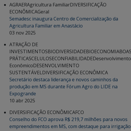
AGRAER
Agricultura Familiar
DIVERSIFICAÇÃO
ECONÔMICA
Geral
Semadesc inaugura Centro de Comercialização da
Agricultura Familiar em Anastácio
03 nov 2025
ATRAÇÃO DE
INVESTIMENTOS
BIODIVERSIDADE
BIOECONOMIA
BOA
PRÁTICAS
CELULOSE
CONFIABILIDADE
Desenvolvimento
Econômico
DESENVOLVIMENTO
SUSTENTÁVEL
DIVERSIFICAÇÃO ECONÔMICA
Secretário destaca liderança e novos caminhos da
produção em MS durante Fórum Agro do LIDE na
Expogrande
10 abr 2025
DIVERSIFICAÇÃO ECONÔMICA
FCO
Conselho do FCO aprova R$ 219,7 milhões para novos
empreendimentos em MS, com destaque para irrigação