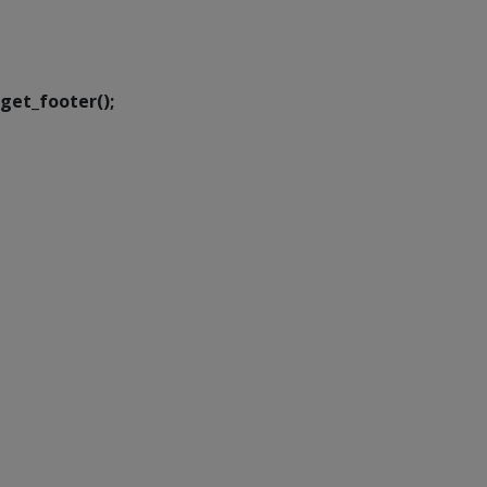
Executiva de
Transformação Digital
get_footer();