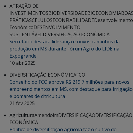
ATRAÇÃO DE
INVESTIMENTOS
BIODIVERSIDADE
BIOECONOMIA
BOA
PRÁTICAS
CELULOSE
CONFIABILIDADE
Desenvolvimento
Econômico
DESENVOLVIMENTO
SUSTENTÁVEL
DIVERSIFICAÇÃO ECONÔMICA
Secretário destaca liderança e novos caminhos da
produção em MS durante Fórum Agro do LIDE na
Expogrande
10 abr 2025
DIVERSIFICAÇÃO ECONÔMICA
FCO
Conselho do FCO aprova R$ 219,7 milhões para novos
empreendimentos em MS, com destaque para irrigação
e pomares de citricultura
21 fev 2025
Agricultura
Amendoim
DIVERSIFICAÇÃO
DIVERSIFICAÇÃO
ECONÔMICA
Política de diversificação agrícola faz o cultivo do