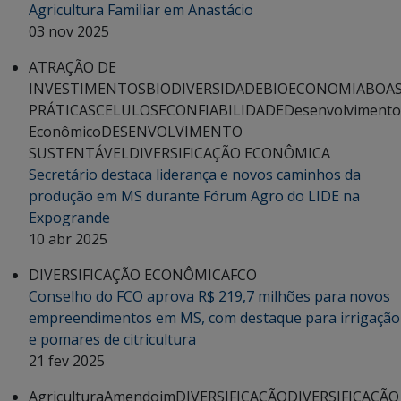
Agricultura Familiar em Anastácio
03 nov 2025
ATRAÇÃO DE
INVESTIMENTOS
BIODIVERSIDADE
BIOECONOMIA
BOA
PRÁTICAS
CELULOSE
CONFIABILIDADE
Desenvolvimento
Econômico
DESENVOLVIMENTO
SUSTENTÁVEL
DIVERSIFICAÇÃO ECONÔMICA
Secretário destaca liderança e novos caminhos da
produção em MS durante Fórum Agro do LIDE na
Expogrande
10 abr 2025
DIVERSIFICAÇÃO ECONÔMICA
FCO
Conselho do FCO aprova R$ 219,7 milhões para novos
empreendimentos em MS, com destaque para irrigação
e pomares de citricultura
21 fev 2025
Agricultura
Amendoim
DIVERSIFICAÇÃO
DIVERSIFICAÇÃO