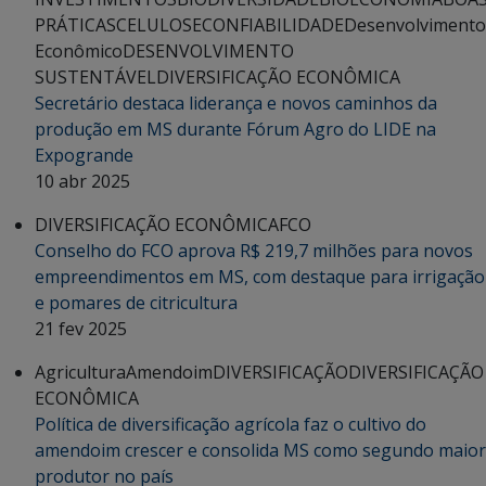
PRÁTICAS
CELULOSE
CONFIABILIDADE
Desenvolvimento
Econômico
DESENVOLVIMENTO
SUSTENTÁVEL
DIVERSIFICAÇÃO ECONÔMICA
Secretário destaca liderança e novos caminhos da
produção em MS durante Fórum Agro do LIDE na
Expogrande
10 abr 2025
DIVERSIFICAÇÃO ECONÔMICA
FCO
Conselho do FCO aprova R$ 219,7 milhões para novos
empreendimentos em MS, com destaque para irrigação
e pomares de citricultura
21 fev 2025
Agricultura
Amendoim
DIVERSIFICAÇÃO
DIVERSIFICAÇÃO
ECONÔMICA
Política de diversificação agrícola faz o cultivo do
amendoim crescer e consolida MS como segundo maior
produtor no país