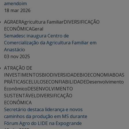
amendoim
18 mar 2026
AGRAER
Agricultura Familiar
DIVERSIFICAÇÃO
ECONÔMICA
Geral
Semadesc inaugura Centro de
Comercialização da Agricultura Familiar em
Anastácio
03 nov 2025
ATRAÇÃO DE
INVESTIMENTOS
BIODIVERSIDADE
BIOECONOMIA
BOAS
PRÁTICAS
CELULOSE
CONFIABILIDADE
Desenvolvimento
Econômico
DESENVOLVIMENTO
SUSTENTÁVEL
DIVERSIFICAÇÃO
ECONÔMICA
Secretário destaca liderança e novos
caminhos da produção em MS durante
Fórum Agro do LIDE na Expogrande