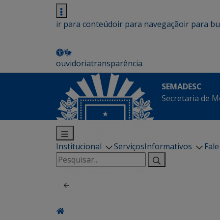
ir para conteúdo
ir para navegação
ir para b
ouvidoria
transparência
SEMADESC
Secretaria de M
Institucional
Serviços
Informativos
Fal
Pesquisar
por: