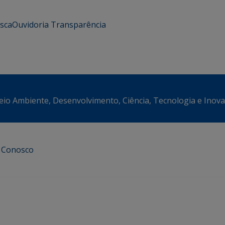
usca
Ouvidoria
Transparência
eio Ambiente, Desenvolvimento, Ciência, Tecnologia e Inov
e Conosco