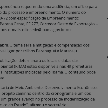
spondência requerendo uma audiência, um ofício para
ro do processo e empreendimento. O número do
0-72 com especificação de Empreendimento:
 Paraná Oeste, EF 277, Corredor Oeste de Exportação –
 aos e-mails dilic.sede@ibama.gov.br ou
e abril. O tema será a mitigação e compensação dos
i ligar por trilhos Paranaguá a Maracaju.
ublicação, determinará os locais e datas das
biental (RIMA) estão disponíveis nas 49 prefeituras
11 instituições indicadas pelo Ibama. O conteúdo pode
te.
retária de Meio Ambiente, Desenvolvimento Econômico,
 o projeto caminho dentro do cronograma e um dos
is um grande avanço no processo de modernização da
ico do Estado”, afirmou o secretário.