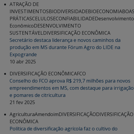
ATRAÇÃO DE
INVESTIMENTOS
BIODIVERSIDADE
BIOECONOMIA
BOA
PRÁTICAS
CELULOSE
CONFIABILIDADE
Desenvolvimento
Econômico
DESENVOLVIMENTO
SUSTENTÁVEL
DIVERSIFICAÇÃO ECONÔMICA
Secretário destaca liderança e novos caminhos da
produção em MS durante Fórum Agro do LIDE na
Expogrande
10 abr 2025
DIVERSIFICAÇÃO ECONÔMICA
FCO
Conselho do FCO aprova R$ 219,7 milhões para novos
empreendimentos em MS, com destaque para irrigação
e pomares de citricultura
21 fev 2025
Agricultura
Amendoim
DIVERSIFICAÇÃO
DIVERSIFICAÇÃO
ECONÔMICA
Política de diversificação agrícola faz o cultivo do