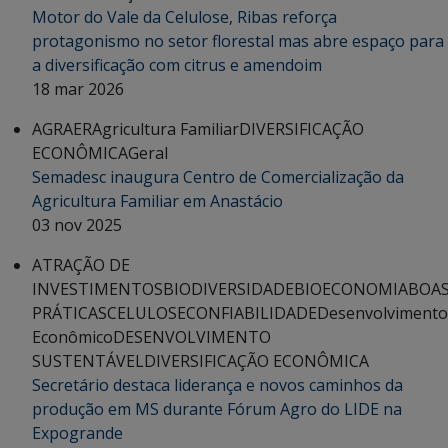
Motor do Vale da Celulose, Ribas reforça
protagonismo no setor florestal mas abre espaço para
a diversificação com citrus e amendoim
18 mar 2026
AGRAER
Agricultura Familiar
DIVERSIFICAÇÃO
ECONÔMICA
Geral
Semadesc inaugura Centro de Comercialização da
Agricultura Familiar em Anastácio
03 nov 2025
ATRAÇÃO DE
INVESTIMENTOS
BIODIVERSIDADE
BIOECONOMIA
BOA
PRÁTICAS
CELULOSE
CONFIABILIDADE
Desenvolvimento
Econômico
DESENVOLVIMENTO
SUSTENTÁVEL
DIVERSIFICAÇÃO ECONÔMICA
Secretário destaca liderança e novos caminhos da
produção em MS durante Fórum Agro do LIDE na
Expogrande