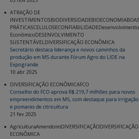
03 nov 2025
ATRAÇÃO DE
INVESTIMENTOS
BIODIVERSIDADE
BIOECONOMIA
BOA
PRÁTICAS
CELULOSE
CONFIABILIDADE
Desenvolvimento
Econômico
DESENVOLVIMENTO
SUSTENTÁVEL
DIVERSIFICAÇÃO ECONÔMICA
Secretário destaca liderança e novos caminhos da
produção em MS durante Fórum Agro do LIDE na
Expogrande
10 abr 2025
DIVERSIFICAÇÃO ECONÔMICA
FCO
Conselho do FCO aprova R$ 219,7 milhões para novos
empreendimentos em MS, com destaque para irrigação
e pomares de citricultura
21 fev 2025
Agricultura
Amendoim
DIVERSIFICAÇÃO
DIVERSIFICAÇÃO
ECONÔMICA