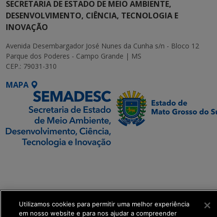
SECRETARIA DE ESTADO DE MEIO AMBIENTE,
DESENVOLVIMENTO, CIÊNCIA, TECNOLOGIA E
INOVAÇÃO
Avenida Desembargador José Nunes da Cunha s/n - Bloco 12
Parque dos Poderes - Campo Grande | MS
CEP.: 79031-310
MAPA
SETDIG | Secretaria-
Executiva de
Transformação Digital
Utilizamos cookies para permitir uma melhor experiência
get_footer();
em nosso website e para nos ajudar a compreender