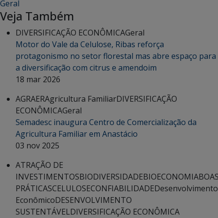
Geral
Veja Também
DIVERSIFICAÇÃO ECONÔMICA
Geral
Motor do Vale da Celulose, Ribas reforça
protagonismo no setor florestal mas abre espaço para
a diversificação com citrus e amendoim
18 mar 2026
AGRAER
Agricultura Familiar
DIVERSIFICAÇÃO
ECONÔMICA
Geral
Semadesc inaugura Centro de Comercialização da
Agricultura Familiar em Anastácio
03 nov 2025
ATRAÇÃO DE
INVESTIMENTOS
BIODIVERSIDADE
BIOECONOMIA
BOA
PRÁTICAS
CELULOSE
CONFIABILIDADE
Desenvolvimento
Econômico
DESENVOLVIMENTO
SUSTENTÁVEL
DIVERSIFICAÇÃO ECONÔMICA