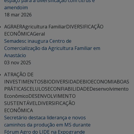
espaço para a diversificação com citrus e
amendoim
18 mar 2026
AGRAER
Agricultura Familiar
DIVERSIFICAÇÃO
ECONÔMICA
Geral
Semadesc inaugura Centro de
Comercialização da Agricultura Familiar em
Anastácio
03 nov 2025
ATRAÇÃO DE
INVESTIMENTOS
BIODIVERSIDADE
BIOECONOMIA
BOAS
PRÁTICAS
CELULOSE
CONFIABILIDADE
Desenvolvimento
Econômico
DESENVOLVIMENTO
SUSTENTÁVEL
DIVERSIFICAÇÃO
ECONÔMICA
Secretário destaca liderança e novos
caminhos da produção em MS durante
Fórum Agro do LIDE na Expogrande