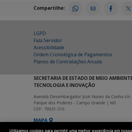
Compartilhe:
LGPD
Fala Servidor
Acessibilidade
Ordem Cronológica de Pagamentos
Planos de Contratações Anuais
SECRETARIA DE ESTADO DE MEIO AMBIENT
TECNOLOGIA E INOVAÇÃO
Avenida Desembargador José Nunes da Cunha s/n 
Parque dos Poderes - Campo Grande | MS
CEP.: 79031-310
MAPA
Utilizamos cookies para permitir uma melhor experiência em noss
SETDIG | Secretaria-Executiva de Transf
quais informações são mais úteis e relevantes para você. Confor