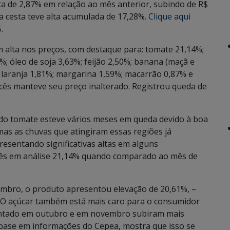
ta de 2,87% em relação ao mês anterior, subindo de R$
a cesta teve alta acumulada de 17,28%.
Clique aqui
5
.
 alta nos preços, com destaque para: tomate 21,14%;
1%; óleo de soja 3,63%; feijão 2,50%; banana (maçã e
; laranja 1,81%; margarina 1,59%; macarrão 0,87% e
cês manteve seu preço inalterado. Registrou queda de
do tomate esteve vários meses em queda devido à boa
mas as chuvas que atingiram essas regiões já
esentando significativas altas em alguns
mês em análise 21,14% quando comparado ao mês de
embro, o produto apresentou elevação de 20,61%, –
. O açúcar também está mais caro para o consumidor
ntado em outubro e em novembro subiram mais
 base em informações do Cepea, mostra que isso se