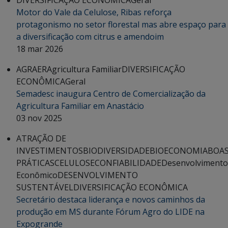
Motor do Vale da Celulose, Ribas reforça
protagonismo no setor florestal mas abre espaço para
a diversificação com citrus e amendoim
18 mar 2026
AGRAER
Agricultura Familiar
DIVERSIFICAÇÃO
ECONÔMICA
Geral
Semadesc inaugura Centro de Comercialização da
Agricultura Familiar em Anastácio
03 nov 2025
ATRAÇÃO DE
INVESTIMENTOS
BIODIVERSIDADE
BIOECONOMIA
BOA
PRÁTICAS
CELULOSE
CONFIABILIDADE
Desenvolvimento
Econômico
DESENVOLVIMENTO
SUSTENTÁVEL
DIVERSIFICAÇÃO ECONÔMICA
Secretário destaca liderança e novos caminhos da
produção em MS durante Fórum Agro do LIDE na
Expogrande