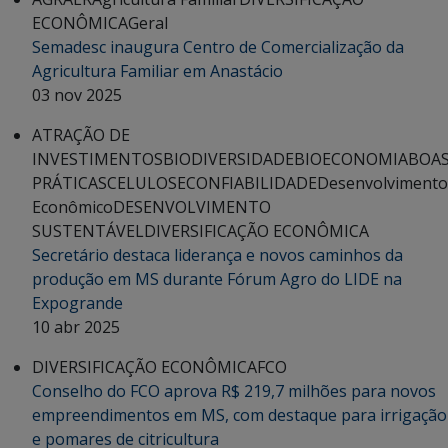
ECONÔMICA
Geral
Semadesc inaugura Centro de Comercialização da
Agricultura Familiar em Anastácio
03 nov 2025
ATRAÇÃO DE
INVESTIMENTOS
BIODIVERSIDADE
BIOECONOMIA
BOA
PRÁTICAS
CELULOSE
CONFIABILIDADE
Desenvolvimento
Econômico
DESENVOLVIMENTO
SUSTENTÁVEL
DIVERSIFICAÇÃO ECONÔMICA
Secretário destaca liderança e novos caminhos da
produção em MS durante Fórum Agro do LIDE na
Expogrande
10 abr 2025
DIVERSIFICAÇÃO ECONÔMICA
FCO
Conselho do FCO aprova R$ 219,7 milhões para novos
empreendimentos em MS, com destaque para irrigação
e pomares de citricultura