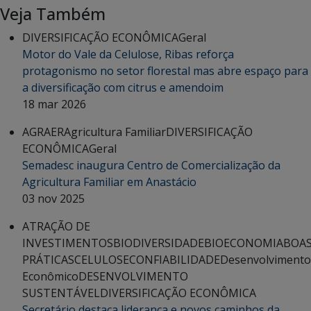
Veja Também
DIVERSIFICAÇÃO ECONÔMICA
Geral
Motor do Vale da Celulose, Ribas reforça
protagonismo no setor florestal mas abre espaço para
a diversificação com citrus e amendoim
18 mar 2026
AGRAER
Agricultura Familiar
DIVERSIFICAÇÃO
ECONÔMICA
Geral
Semadesc inaugura Centro de Comercialização da
Agricultura Familiar em Anastácio
03 nov 2025
ATRAÇÃO DE
INVESTIMENTOS
BIODIVERSIDADE
BIOECONOMIA
BOA
PRÁTICAS
CELULOSE
CONFIABILIDADE
Desenvolvimento
Econômico
DESENVOLVIMENTO
SUSTENTÁVEL
DIVERSIFICAÇÃO ECONÔMICA
Secretário destaca liderança e novos caminhos da