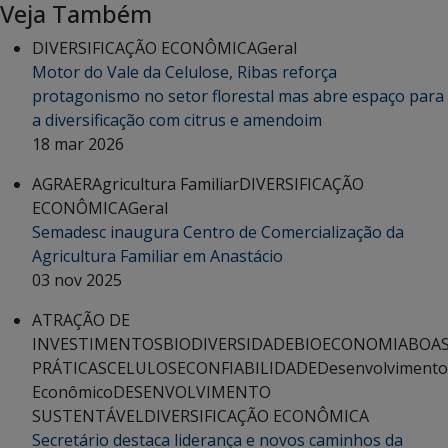
Veja Também
DIVERSIFICAÇÃO ECONÔMICA
Geral
Motor do Vale da Celulose, Ribas reforça
protagonismo no setor florestal mas abre espaço para
a diversificação com citrus e amendoim
18 mar 2026
AGRAER
Agricultura Familiar
DIVERSIFICAÇÃO
ECONÔMICA
Geral
Semadesc inaugura Centro de Comercialização da
Agricultura Familiar em Anastácio
03 nov 2025
ATRAÇÃO DE
INVESTIMENTOS
BIODIVERSIDADE
BIOECONOMIA
BOA
PRÁTICAS
CELULOSE
CONFIABILIDADE
Desenvolvimento
Econômico
DESENVOLVIMENTO
SUSTENTÁVEL
DIVERSIFICAÇÃO ECONÔMICA
Secretário destaca liderança e novos caminhos da