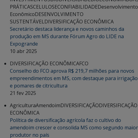
PRÁTICAS
CELULOSE
CONFIABILIDADE
Desenvolvimento
Econômico
DESENVOLVIMENTO
SUSTENTÁVEL
DIVERSIFICAÇÃO ECONÔMICA
Secretário destaca liderança e novos caminhos da
produção em MS durante Fórum Agro do LIDE na
Expogrande
10 abr 2025
DIVERSIFICAÇÃO ECONÔMICA
FCO
Conselho do FCO aprova R$ 219,7 milhões para novos
empreendimentos em MS, com destaque para irrigação
e pomares de citricultura
21 fev 2025
Agricultura
Amendoim
DIVERSIFICAÇÃO
DIVERSIFICAÇÃO
ECONÔMICA
Política de diversificação agrícola faz o cultivo do
amendoim crescer e consolida MS como segundo maior
produtor no país