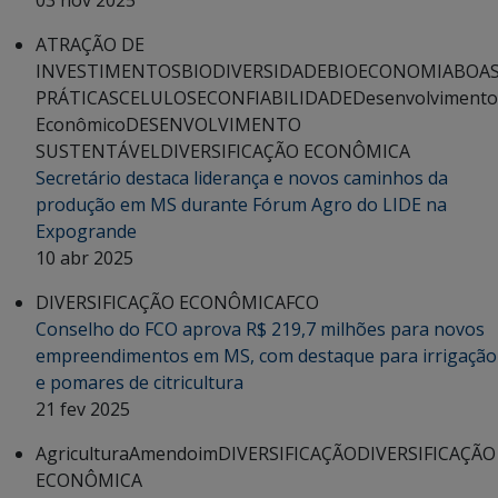
03 nov 2025
ATRAÇÃO DE
INVESTIMENTOS
BIODIVERSIDADE
BIOECONOMIA
BOA
PRÁTICAS
CELULOSE
CONFIABILIDADE
Desenvolvimento
Econômico
DESENVOLVIMENTO
SUSTENTÁVEL
DIVERSIFICAÇÃO ECONÔMICA
Secretário destaca liderança e novos caminhos da
produção em MS durante Fórum Agro do LIDE na
Expogrande
10 abr 2025
DIVERSIFICAÇÃO ECONÔMICA
FCO
Conselho do FCO aprova R$ 219,7 milhões para novos
empreendimentos em MS, com destaque para irrigação
e pomares de citricultura
21 fev 2025
Agricultura
Amendoim
DIVERSIFICAÇÃO
DIVERSIFICAÇÃO
ECONÔMICA