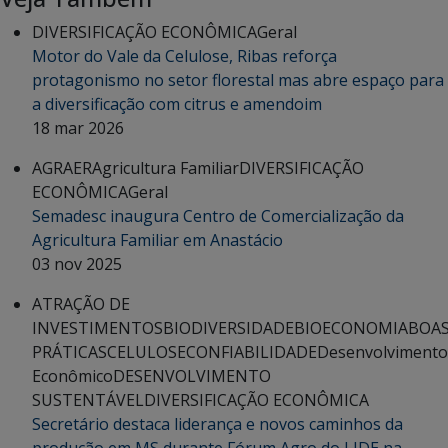
DIVERSIFICAÇÃO ECONÔMICA
Geral
Motor do Vale da Celulose, Ribas reforça
protagonismo no setor florestal mas abre espaço para
a diversificação com citrus e amendoim
18 mar 2026
AGRAER
Agricultura Familiar
DIVERSIFICAÇÃO
ECONÔMICA
Geral
Semadesc inaugura Centro de Comercialização da
Agricultura Familiar em Anastácio
03 nov 2025
ATRAÇÃO DE
INVESTIMENTOS
BIODIVERSIDADE
BIOECONOMIA
BOA
PRÁTICAS
CELULOSE
CONFIABILIDADE
Desenvolvimento
Econômico
DESENVOLVIMENTO
SUSTENTÁVEL
DIVERSIFICAÇÃO ECONÔMICA
Secretário destaca liderança e novos caminhos da
produção em MS durante Fórum Agro do LIDE na