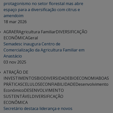
protagonismo no setor florestal mas abre
espaço para a diversificação com citrus e
amendoim
18 mar 2026
AGRAER
Agricultura Familiar
DIVERSIFICAÇÃO
ECONÔMICA
Geral
Semadesc inaugura Centro de
Comercialização da Agricultura Familiar em
Anastácio
03 nov 2025
ATRAÇÃO DE
INVESTIMENTOS
BIODIVERSIDADE
BIOECONOMIA
BOAS
PRÁTICAS
CELULOSE
CONFIABILIDADE
Desenvolvimento
Econômico
DESENVOLVIMENTO
SUSTENTÁVEL
DIVERSIFICAÇÃO
ECONÔMICA
Secretário destaca liderança e novos