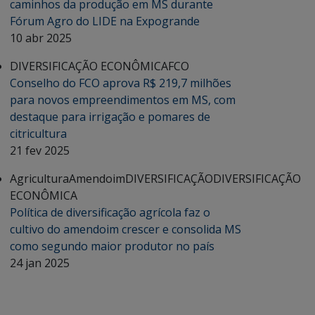
caminhos da produção em MS durante
Fórum Agro do LIDE na Expogrande
10 abr 2025
DIVERSIFICAÇÃO ECONÔMICA
FCO
Conselho do FCO aprova R$ 219,7 milhões
para novos empreendimentos em MS, com
destaque para irrigação e pomares de
citricultura
21 fev 2025
Agricultura
Amendoim
DIVERSIFICAÇÃO
DIVERSIFICAÇÃO
ECONÔMICA
Política de diversificação agrícola faz o
cultivo do amendoim crescer e consolida MS
como segundo maior produtor no país
24 jan 2025