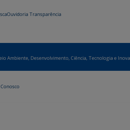
usca
Ouvidoria
Transparência
eio Ambiente, Desenvolvimento, Ciência, Tecnologia e Inov
e Conosco