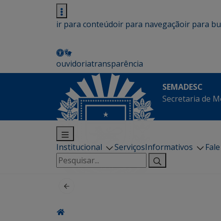
ir para conteúdo
ir para navegação
ir para b
ouvidoria
transparência
SEMADESC
Secretaria de M
Institucional
Serviços
Informativos
Fal
Pesquisar
por: