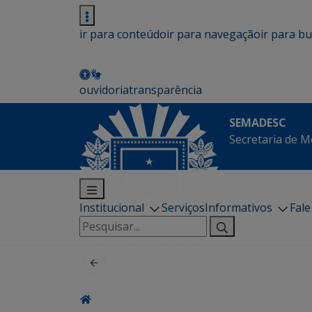
ir para conteúdo
ir para navegação
ir para b
ouvidoria
transparência
SEMADESC
Secretaria de M
Institucional
Serviços
Informativos
Fal
Pesquisar
por: