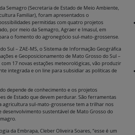
o da Semagro (Secretaria de Estado de Meio Ambiente,
ultura Familiar), foram apresentados o
possibilidades permitidas com quatro projetos
ado, por meio da Semagro, Agraer e Imasul, em
 para o fomento do agronegócio sul-mato-grossense.
o Sul – ZAE-MS, o Sistema de Informação Geográfica
mações e Geoposicionamento de Mato Grosso do Sul –
com 17 novas estações meteorológicas, vão produzir
 integrada e on line para subsidiar as políticas de
ado depende de conhecimento e os projetos
es de Estado que devem perdurar. São ferramentas
agricultura sul-mato-grossense tem a trilhar nos
de desenvolvimento sustentável de Mato Grosso do
Semagro.
ogia da Embrapa, Cleber Oliveira Soares, “esse é um