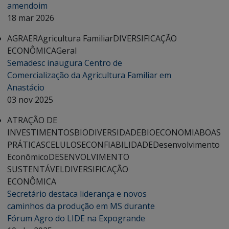
amendoim
18 mar 2026
AGRAER
Agricultura Familiar
DIVERSIFICAÇÃO
ECONÔMICA
Geral
Semadesc inaugura Centro de
Comercialização da Agricultura Familiar em
Anastácio
03 nov 2025
ATRAÇÃO DE
INVESTIMENTOS
BIODIVERSIDADE
BIOECONOMIA
BOAS
PRÁTICAS
CELULOSE
CONFIABILIDADE
Desenvolvimento
Econômico
DESENVOLVIMENTO
SUSTENTÁVEL
DIVERSIFICAÇÃO
ECONÔMICA
Secretário destaca liderança e novos
caminhos da produção em MS durante
Fórum Agro do LIDE na Expogrande