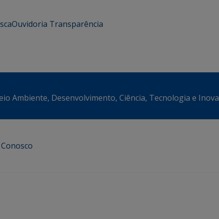
usca
Ouvidoria
Transparência
eio Ambiente, Desenvolvimento, Ciência, Tecnologia e Inov
e Conosco