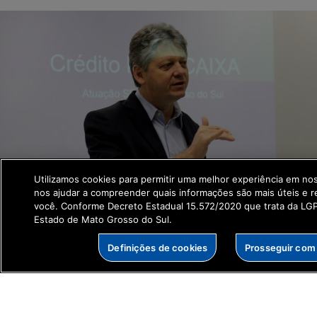
Utilizamos cookies para permitir uma melhor experiência em no
nos ajudar a compreender quais informações são mais úteis e r
você. Conforme Decreto Estadual 15.572/2020 que trata da L
Estado de Mato Grosso do Sul.
Publicado em
18 jun 2020
• por João Prestes •
Definições de cookies
Prosseguir com
Campo Grande (MS) – Lançado pelo Governo Federal na
quarta-feira (17), o Plano Safra 2020/2021 atende a
demandas do agronegócio, com redução da taxa de juros e