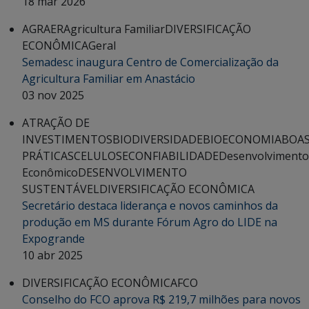
18 mar 2026
AGRAER
Agricultura Familiar
DIVERSIFICAÇÃO
ECONÔMICA
Geral
Semadesc inaugura Centro de Comercialização da
Agricultura Familiar em Anastácio
03 nov 2025
ATRAÇÃO DE
INVESTIMENTOS
BIODIVERSIDADE
BIOECONOMIA
BOA
PRÁTICAS
CELULOSE
CONFIABILIDADE
Desenvolvimento
Econômico
DESENVOLVIMENTO
SUSTENTÁVEL
DIVERSIFICAÇÃO ECONÔMICA
Secretário destaca liderança e novos caminhos da
produção em MS durante Fórum Agro do LIDE na
Expogrande
10 abr 2025
DIVERSIFICAÇÃO ECONÔMICA
FCO
Conselho do FCO aprova R$ 219,7 milhões para novos