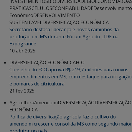
INVESTIMENTOS
BIODIVERSIDADE
BIOECONOMIA
BOA
PRÁTICAS
CELULOSE
CONFIABILIDADE
Desenvolvimento
Econômico
DESENVOLVIMENTO
SUSTENTÁVEL
DIVERSIFICAÇÃO ECONÔMICA
Secretário destaca liderança e novos caminhos da
produção em MS durante Fórum Agro do LIDE na
Expogrande
10 abr 2025
DIVERSIFICAÇÃO ECONÔMICA
FCO
Conselho do FCO aprova R$ 219,7 milhões para novos
empreendimentos em MS, com destaque para irrigação
e pomares de citricultura
21 fev 2025
Agricultura
Amendoim
DIVERSIFICAÇÃO
DIVERSIFICAÇÃO
ECONÔMICA
Política de diversificação agrícola faz o cultivo do
amendoim crescer e consolida MS como segundo maior
produtor no país