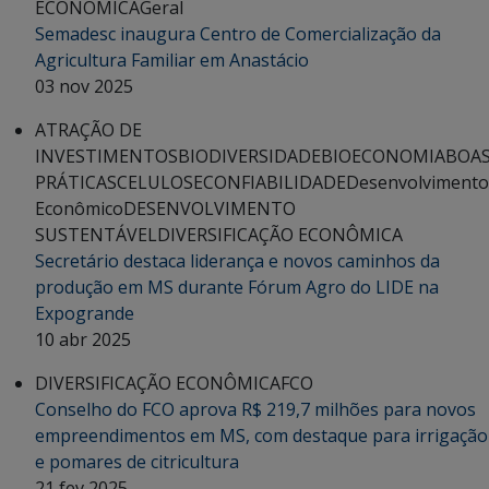
ECONÔMICA
Geral
Semadesc inaugura Centro de Comercialização da
Agricultura Familiar em Anastácio
03 nov 2025
ATRAÇÃO DE
INVESTIMENTOS
BIODIVERSIDADE
BIOECONOMIA
BOA
PRÁTICAS
CELULOSE
CONFIABILIDADE
Desenvolvimento
Econômico
DESENVOLVIMENTO
SUSTENTÁVEL
DIVERSIFICAÇÃO ECONÔMICA
Secretário destaca liderança e novos caminhos da
produção em MS durante Fórum Agro do LIDE na
Expogrande
10 abr 2025
DIVERSIFICAÇÃO ECONÔMICA
FCO
Conselho do FCO aprova R$ 219,7 milhões para novos
empreendimentos em MS, com destaque para irrigação
e pomares de citricultura
21 fev 2025