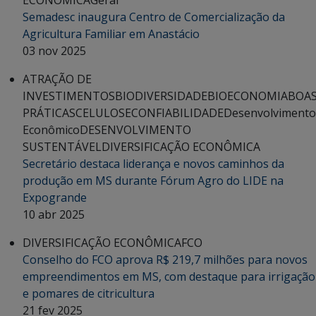
Semadesc inaugura Centro de Comercialização da
Agricultura Familiar em Anastácio
03 nov 2025
ATRAÇÃO DE
INVESTIMENTOS
BIODIVERSIDADE
BIOECONOMIA
BOA
PRÁTICAS
CELULOSE
CONFIABILIDADE
Desenvolvimento
Econômico
DESENVOLVIMENTO
SUSTENTÁVEL
DIVERSIFICAÇÃO ECONÔMICA
Secretário destaca liderança e novos caminhos da
produção em MS durante Fórum Agro do LIDE na
Expogrande
10 abr 2025
DIVERSIFICAÇÃO ECONÔMICA
FCO
Conselho do FCO aprova R$ 219,7 milhões para novos
empreendimentos em MS, com destaque para irrigação
e pomares de citricultura
21 fev 2025