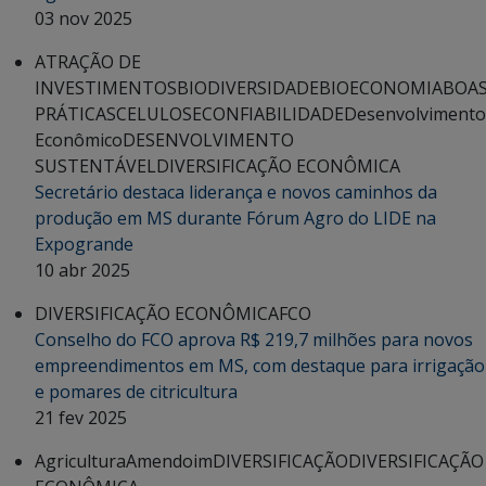
03 nov 2025
ATRAÇÃO DE
INVESTIMENTOS
BIODIVERSIDADE
BIOECONOMIA
BOA
PRÁTICAS
CELULOSE
CONFIABILIDADE
Desenvolvimento
Econômico
DESENVOLVIMENTO
SUSTENTÁVEL
DIVERSIFICAÇÃO ECONÔMICA
Secretário destaca liderança e novos caminhos da
produção em MS durante Fórum Agro do LIDE na
Expogrande
10 abr 2025
DIVERSIFICAÇÃO ECONÔMICA
FCO
Conselho do FCO aprova R$ 219,7 milhões para novos
empreendimentos em MS, com destaque para irrigação
e pomares de citricultura
21 fev 2025
Agricultura
Amendoim
DIVERSIFICAÇÃO
DIVERSIFICAÇÃO