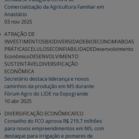
Comercialização da Agricultura Familiar em
Anastácio
03 nov 2025
ATRAÇÃO DE
INVESTIMENTOS
BIODIVERSIDADE
BIOECONOMIA
BOAS
PRÁTICAS
CELULOSE
CONFIABILIDADE
Desenvolvimento
Econômico
DESENVOLVIMENTO
SUSTENTÁVEL
DIVERSIFICAÇÃO
ECONÔMICA
Secretário destaca liderança e novos
caminhos da produção em MS durante
Fórum Agro do LIDE na Expogrande
10 abr 2025
DIVERSIFICAÇÃO ECONÔMICA
FCO
Conselho do FCO aprova R$ 219,7 milhões
para novos empreendimentos em MS, com
destaque para irrigação e pomares de