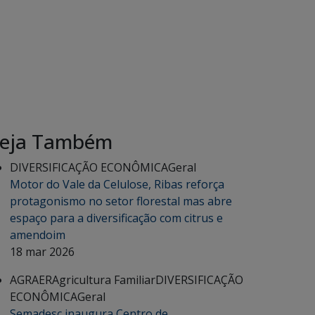
eja Também
DIVERSIFICAÇÃO ECONÔMICA
Geral
Motor do Vale da Celulose, Ribas reforça
protagonismo no setor florestal mas abre
espaço para a diversificação com citrus e
amendoim
18 mar 2026
AGRAER
Agricultura Familiar
DIVERSIFICAÇÃO
ECONÔMICA
Geral
Semadesc inaugura Centro de