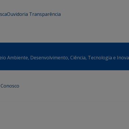
usca
Ouvidoria
Transparência
eio Ambiente, Desenvolvimento, Ciência, Tecnologia e Inov
e Conosco