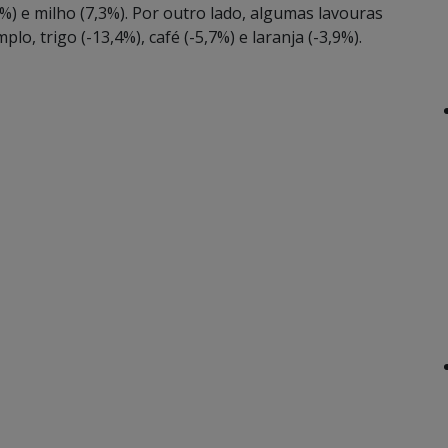
%) e milho (7,3%). Por outro lado, algumas lavouras
o, trigo (-13,4%), café (-5,7%) e laranja (-3,9%).