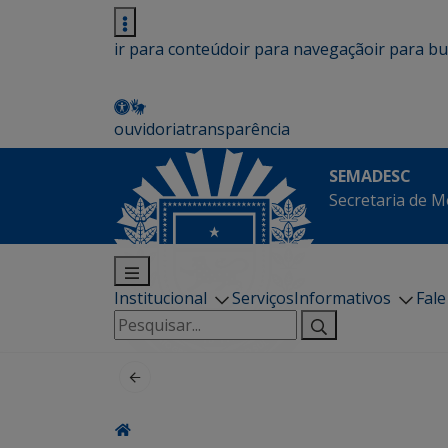
ir para conteúdo
ir para navegação
ir para b
ouvidoria
transparência
SEMADESC
Secretaria de M
Institucional
Serviços
Informativos
Fal
Pesquisar
por: