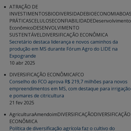
ATRAÇÃO DE
INVESTIMENTOS
BIODIVERSIDADE
BIOECONOMIA
BOA
PRÁTICAS
CELULOSE
CONFIABILIDADE
Desenvolvimento
Econômico
DESENVOLVIMENTO
SUSTENTÁVEL
DIVERSIFICAÇÃO ECONÔMICA
Secretário destaca liderança e novos caminhos da
produção em MS durante Fórum Agro do LIDE na
Expogrande
10 abr 2025
DIVERSIFICAÇÃO ECONÔMICA
FCO
Conselho do FCO aprova R$ 219,7 milhões para novos
empreendimentos em MS, com destaque para irrigação
e pomares de citricultura
21 fev 2025
Agricultura
Amendoim
DIVERSIFICAÇÃO
DIVERSIFICAÇÃO
ECONÔMICA
Política de diversificação agrícola faz o cultivo do