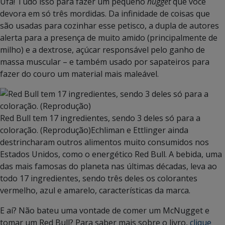
Ufa! Tudo isso para fazer um pequeno
nugget
que você
devora em só três mordidas. Da infinidade de coisas que
são usadas para cozinhar esse petisco, a dupla de autores
alerta para a presença de muito amido (principalmente de
milho) e a dextrose, açúcar responsável pelo ganho de
massa muscular – e também usado por sapateiros para
fazer do couro um material mais maleável.
Red Bull tem 17 ingredientes, sendo 3 deles só para a
coloração. (Reprodução)
Echliman e Ettlinger ainda
destrincharam outros alimentos muito consumidos nos
Estados Unidos, como o energético Red Bull. A bebida, uma
das mais famosas do planeta nas últimas décadas, leva ao
todo 17 ingredientes, sendo três deles os colorantes
vermelho, azul e amarelo, características da marca.
E aí? Não bateu uma vontade de comer um McNugget e
tomar um Red Bull? Para saber mais sobre o livro,
clique