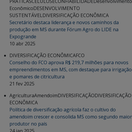
PRÁTICAS
CELULOSE
CONFIABILIDADE
Desenvolvimento
Econômico
DESENVOLVIMENTO
SUSTENTÁVEL
DIVERSIFICAÇÃO ECONÔMICA
Secretário destaca liderança e novos caminhos da
produção em MS durante Fórum Agro do LIDE na
Expogrande
10 abr 2025
DIVERSIFICAÇÃO ECONÔMICA
FCO
Conselho do FCO aprova R$ 219,7 milhões para novos
empreendimentos em MS, com destaque para irrigação
e pomares de citricultura
21 fev 2025
Agricultura
Amendoim
DIVERSIFICAÇÃO
DIVERSIFICAÇÃO
ECONÔMICA
Política de diversificação agrícola faz o cultivo do
amendoim crescer e consolida MS como segundo maior
produtor no país
24 jan 2025