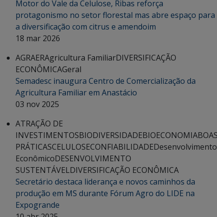
Motor do Vale da Celulose, Ribas reforça
protagonismo no setor florestal mas abre espaço para
a diversificação com citrus e amendoim
18 mar 2026
AGRAER
Agricultura Familiar
DIVERSIFICAÇÃO
ECONÔMICA
Geral
Semadesc inaugura Centro de Comercialização da
Agricultura Familiar em Anastácio
03 nov 2025
ATRAÇÃO DE
INVESTIMENTOS
BIODIVERSIDADE
BIOECONOMIA
BOA
PRÁTICAS
CELULOSE
CONFIABILIDADE
Desenvolvimento
Econômico
DESENVOLVIMENTO
SUSTENTÁVEL
DIVERSIFICAÇÃO ECONÔMICA
Secretário destaca liderança e novos caminhos da
produção em MS durante Fórum Agro do LIDE na
Expogrande
10 abr 2025