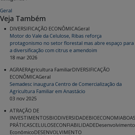
Geral
Veja Também
DIVERSIFICAÇÃO ECONÔMICA
Geral
Motor do Vale da Celulose, Ribas reforça
protagonismo no setor florestal mas abre espaço para
a diversificação com citrus e amendoim
18 mar 2026
AGRAER
Agricultura Familiar
DIVERSIFICAÇÃO
ECONÔMICA
Geral
Semadesc inaugura Centro de Comercialização da
Agricultura Familiar em Anastácio
03 nov 2025
ATRAÇÃO DE
INVESTIMENTOS
BIODIVERSIDADE
BIOECONOMIA
BOA
PRÁTICAS
CELULOSE
CONFIABILIDADE
Desenvolvimento
Econômico
DESENVOLVIMENTO