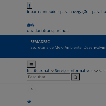
ir para conteúdo
ir para navegação
ir para b
ouvidoria
transparência
SEMADESC
Secretaria de Meio Ambiente, Desenvolvim
Institucional
Serviços
Informativos
Fal
Pesquisar
por: