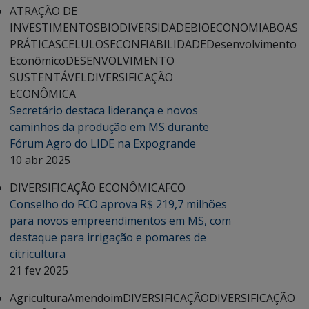
ATRAÇÃO DE
INVESTIMENTOS
BIODIVERSIDADE
BIOECONOMIA
BOAS
PRÁTICAS
CELULOSE
CONFIABILIDADE
Desenvolvimento
Econômico
DESENVOLVIMENTO
SUSTENTÁVEL
DIVERSIFICAÇÃO
ECONÔMICA
Secretário destaca liderança e novos
caminhos da produção em MS durante
Fórum Agro do LIDE na Expogrande
10 abr 2025
DIVERSIFICAÇÃO ECONÔMICA
FCO
Conselho do FCO aprova R$ 219,7 milhões
para novos empreendimentos em MS, com
destaque para irrigação e pomares de
citricultura
21 fev 2025
Agricultura
Amendoim
DIVERSIFICAÇÃO
DIVERSIFICAÇÃO