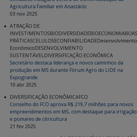
Agricultura Familiar em Anastácio
03 nov 2025
ATRAÇÃO DE
INVESTIMENTOS
BIODIVERSIDADE
BIOECONOMIA
BOA
PRÁTICAS
CELULOSE
CONFIABILIDADE
Desenvolvimento
Econômico
DESENVOLVIMENTO
SUSTENTÁVEL
DIVERSIFICAÇÃO ECONÔMICA
Secretário destaca liderança e novos caminhos da
produção em MS durante Fórum Agro do LIDE na
Expogrande
10 abr 2025
DIVERSIFICAÇÃO ECONÔMICA
FCO
Conselho do FCO aprova R$ 219,7 milhões para novos
empreendimentos em MS, com destaque para irrigação
e pomares de citricultura
21 fev 2025