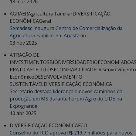
18 mar 2026
AGRAER
Agricultura Familiar
DIVERSIFICAÇÃO
ECONÔMICA
Geral
Semadesc inaugura Centro de Comercialização da
Agricultura Familiar em Anastácio
03 nov 2025
ATRAÇÃO DE
INVESTIMENTOS
BIODIVERSIDADE
BIOECONOMIA
BOA
PRÁTICAS
CELULOSE
CONFIABILIDADE
Desenvolvimento
Econômico
DESENVOLVIMENTO
SUSTENTÁVEL
DIVERSIFICAÇÃO ECONÔMICA
Secretário destaca liderança e novos caminhos da
produção em MS durante Fórum Agro do LIDE na
Expogrande
10 abr 2025
DIVERSIFICAÇÃO ECONÔMICA
FCO
Conselho do FCO aprova R$ 219,7 milhões para novos