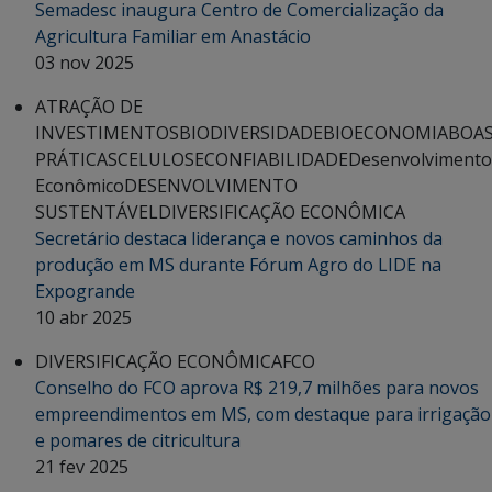
Semadesc inaugura Centro de Comercialização da
Agricultura Familiar em Anastácio
03 nov 2025
ATRAÇÃO DE
INVESTIMENTOS
BIODIVERSIDADE
BIOECONOMIA
BOA
PRÁTICAS
CELULOSE
CONFIABILIDADE
Desenvolvimento
Econômico
DESENVOLVIMENTO
SUSTENTÁVEL
DIVERSIFICAÇÃO ECONÔMICA
Secretário destaca liderança e novos caminhos da
produção em MS durante Fórum Agro do LIDE na
Expogrande
10 abr 2025
DIVERSIFICAÇÃO ECONÔMICA
FCO
Conselho do FCO aprova R$ 219,7 milhões para novos
empreendimentos em MS, com destaque para irrigação
e pomares de citricultura
21 fev 2025