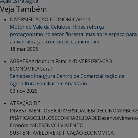
Ação Estratégica
Veja Também
DIVERSIFICAÇÃO ECONÔMICA
Geral
Motor do Vale da Celulose, Ribas reforça
protagonismo no setor florestal mas abre espaço para
a diversificação com citrus e amendoim
18 mar 2026
AGRAER
Agricultura Familiar
DIVERSIFICAÇÃO
ECONÔMICA
Geral
Semadesc inaugura Centro de Comercialização da
Agricultura Familiar em Anastácio
03 nov 2025
ATRAÇÃO DE
INVESTIMENTOS
BIODIVERSIDADE
BIOECONOMIA
BOA
PRÁTICAS
CELULOSE
CONFIABILIDADE
Desenvolvimento
Econômico
DESENVOLVIMENTO
SUSTENTÁVEL
DIVERSIFICAÇÃO ECONÔMICA