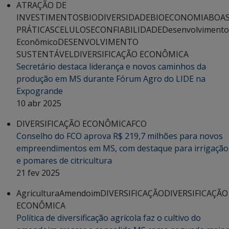
ATRAÇÃO DE
INVESTIMENTOS
BIODIVERSIDADE
BIOECONOMIA
BOA
PRÁTICAS
CELULOSE
CONFIABILIDADE
Desenvolvimento
Econômico
DESENVOLVIMENTO
SUSTENTÁVEL
DIVERSIFICAÇÃO ECONÔMICA
Secretário destaca liderança e novos caminhos da
produção em MS durante Fórum Agro do LIDE na
Expogrande
10 abr 2025
DIVERSIFICAÇÃO ECONÔMICA
FCO
Conselho do FCO aprova R$ 219,7 milhões para novos
empreendimentos em MS, com destaque para irrigação
e pomares de citricultura
21 fev 2025
Agricultura
Amendoim
DIVERSIFICAÇÃO
DIVERSIFICAÇÃO
ECONÔMICA
Política de diversificação agrícola faz o cultivo do