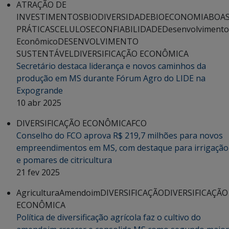
ATRAÇÃO DE
INVESTIMENTOS
BIODIVERSIDADE
BIOECONOMIA
BOA
PRÁTICAS
CELULOSE
CONFIABILIDADE
Desenvolvimento
Econômico
DESENVOLVIMENTO
SUSTENTÁVEL
DIVERSIFICAÇÃO ECONÔMICA
Secretário destaca liderança e novos caminhos da
produção em MS durante Fórum Agro do LIDE na
Expogrande
10 abr 2025
DIVERSIFICAÇÃO ECONÔMICA
FCO
Conselho do FCO aprova R$ 219,7 milhões para novos
empreendimentos em MS, com destaque para irrigação
e pomares de citricultura
21 fev 2025
Agricultura
Amendoim
DIVERSIFICAÇÃO
DIVERSIFICAÇÃO
ECONÔMICA
Política de diversificação agrícola faz o cultivo do