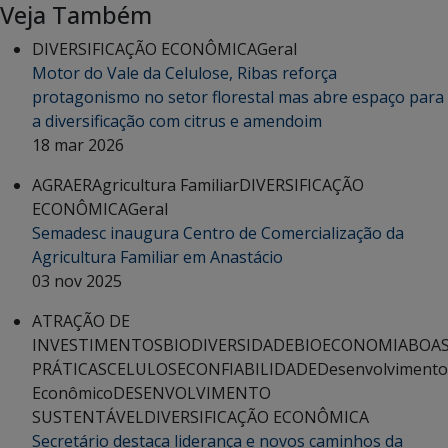
Veja Também
DIVERSIFICAÇÃO ECONÔMICA
Geral
Motor do Vale da Celulose, Ribas reforça
protagonismo no setor florestal mas abre espaço para
a diversificação com citrus e amendoim
18 mar 2026
AGRAER
Agricultura Familiar
DIVERSIFICAÇÃO
ECONÔMICA
Geral
Semadesc inaugura Centro de Comercialização da
Agricultura Familiar em Anastácio
03 nov 2025
ATRAÇÃO DE
INVESTIMENTOS
BIODIVERSIDADE
BIOECONOMIA
BOA
PRÁTICAS
CELULOSE
CONFIABILIDADE
Desenvolvimento
Econômico
DESENVOLVIMENTO
SUSTENTÁVEL
DIVERSIFICAÇÃO ECONÔMICA
Secretário destaca liderança e novos caminhos da